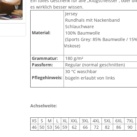
Ein tolles Geschenk für alle „Klugscheisser“, oder die
es wirklich besser wissen.
Jersey
Rundhals mit Nackenband
Schlauchware
Material:
100% Baumwolle
(Sports Grey: 85% Baumwolle / 15
Viskose)
Grammatur:
180 g/m²
Passform:
Regular (normal geschnitten)
30 °C waschbar
Pflegehinweis:
bügeln erlaubt von links
Achselweite:
XS
S
M
L
XL
XXL
3XL
4XL
5XL
6XL
7XL
46
50
53
56
59
62
66
72
82
86
90