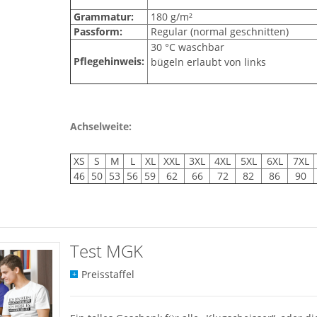
Grammatur:
180 g/m²
Passform:
Regular (normal geschnitten)
30 °C waschbar
Pflegehinweis:
bügeln erlaubt von links
Achselweite:
XS
S
M
L
XL
XXL
3XL
4XL
5XL
6XL
7XL
46
50
53
56
59
62
66
72
82
86
90
Test MGK
Preisstaffel