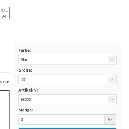
8XL
94
Farbe:
Größe:
, die
Artikel-Nr.:
Menge:
%
VE