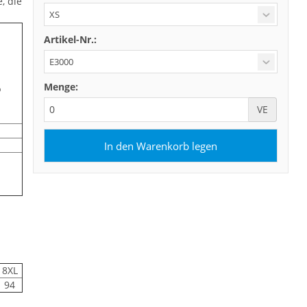
, die
Artikel-Nr.:
Menge:
%
VE
8XL
94