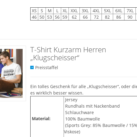
XS
S
M
L
XL
XXL
3XL
4XL
5XL
6XL
7XL
46
50
53
56
59
62
66
72
82
86
90
T-Shirt Kurzarm Herren
„Klugscheisser“
Preisstaffel
Ein tolles Geschenk für alle „Klugscheisser“, oder die
es wirklich besser wissen.
Jersey
Rundhals mit Nackenband
Schlauchware
Material:
100% Baumwolle
(Sports Grey: 85% Baumwolle / 15
Viskose)