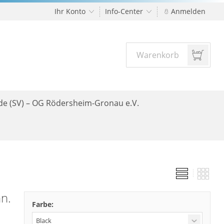
Ihr Konto
Info-Center
Anmelden
Warenkorb
nde (SV) – OG Rödersheim-Gronau e.V.
n.
Farbe: