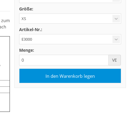
Größe:
b zum
ach
Artikel-Nr.:
Menge:
VE
%