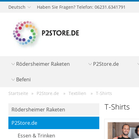
Deutsch
Haben Sie Fragen? Telefon: 06231.6341791
Rödersheimer Raketen
P2Store.de
Befeni
Startseite
P2Store.de
Textilien
T-Shirts
T-Shirts
Rödersheimer Raketen
P2Store.de
Essen & Trinken