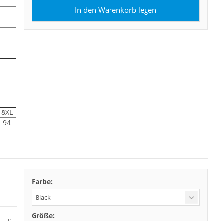
8XL
94
Farbe:
Größe: