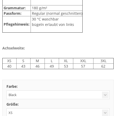
Grammatur:
180 g/m²
Passform:
Regular (normal geschnitten)
30 °C waschbar
Pflegehinweis:
bügeln erlaubt von links
Achselweite:
XS
S
M
L
XL
XXL
3XL
40
43
46
49
53
57
62
Farbe:
Größe: