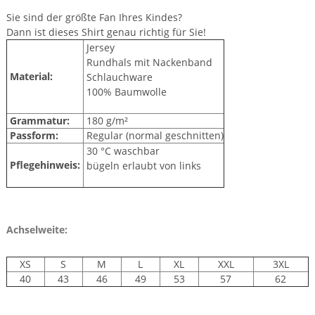
Sie sind der größte Fan Ihres Kindes?
Dann ist dieses Shirt genau richtig für Sie!
Jersey
Rundhals mit Nackenband
Material:
Schlauchware
100% Baumwolle
Grammatur:
180 g/m²
Passform:
Regular (normal geschnitten)
30 °C waschbar
Pflegehinweis:
bügeln erlaubt von links
Achselweite:
XS
S
M
L
XL
XXL
3XL
40
43
46
49
53
57
62