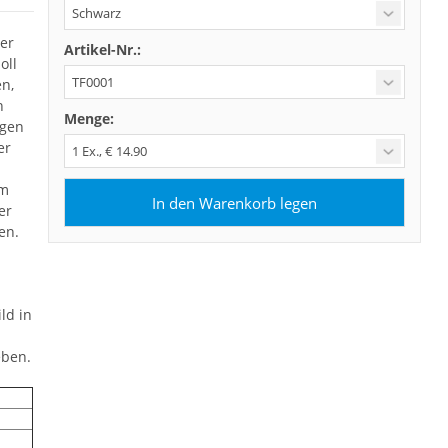
her
Artikel-Nr.:
oll
n,
n
Menge:
igen
er
em
er
en.
ld in
eben.