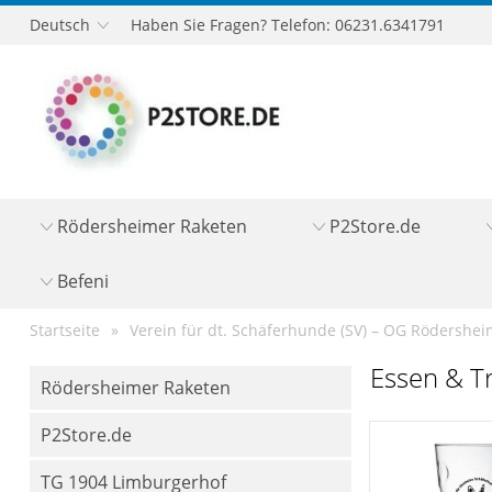
Deutsch
Haben Sie Fragen? Telefon: 06231.6341791
Rödersheimer Raketen
P2Store.de
Befeni
Startseite
Verein für dt. Schäferhunde (SV) – OG Rödershe
Essen & T
Rödersheimer Raketen
P2Store.de
TG 1904 Limburgerhof